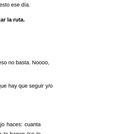
esto ese día.
ar la ruta.
 eso no basta. Noooo,
que hay que seguir y/o
ajo haces: cuanta
 te hagan (se le