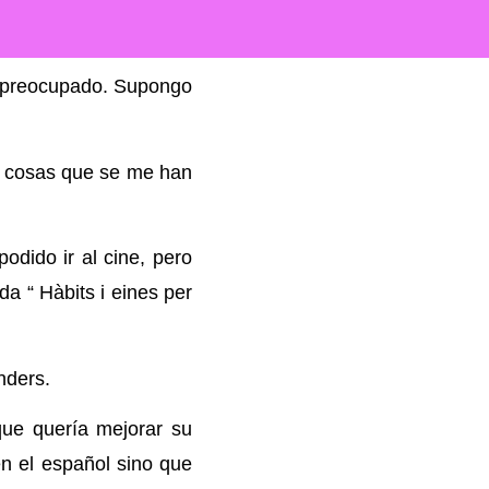
a preocupado. Supongo
s cosas que se me han
dido ir al cine, pero
a “ Hàbits i eines per
nders.
que quería mejorar su
n el español sino que