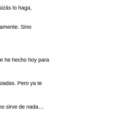
uizás lo haga,
tamente. Sino
ue he hecho hoy para
iadas. Pero ya te
 no sirve de nada…