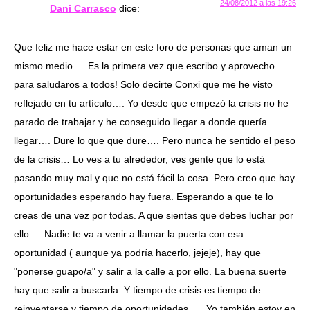
24/08/2012 a las 19:26
Dani Carrasco
dice:
Que feliz me hace estar en este foro de personas que aman un
mismo medio…. Es la primera vez que escribo y aprovecho
para saludaros a todos! Solo decirte Conxi que me he visto
reflejado en tu artículo…. Yo desde que empezó la crisis no he
parado de trabajar y he conseguido llegar a donde quería
llegar…. Dure lo que que dure…. Pero nunca he sentido el peso
de la crisis… Lo ves a tu alrededor, ves gente que lo está
pasando muy mal y que no está fácil la cosa. Pero creo que hay
oportunidades esperando hay fuera. Esperando a que te lo
creas de una vez por todas. A que sientas que debes luchar por
ello…. Nadie te va a venir a llamar la puerta con esa
oportunidad ( aunque ya podría hacerlo, jejeje), hay que
"ponerse guapo/a" y salir a la calle a por ello. La buena suerte
hay que salir a buscarla. Y tiempo de crisis es tiempo de
reinventarse y tiempo de oportunidades….. Yo también estoy en